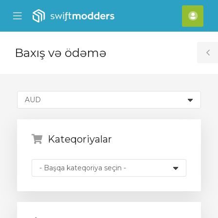
se
Mobile
Hes
ile
Menu
nu
Baxış və ödəmə
T
S
Kateqoriyalar