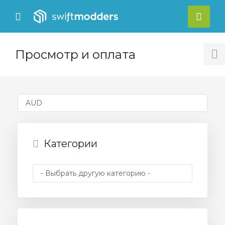
se
Mobile
Акка
ile
Menu
nu
Просмотр и оплата
T
S
Категории