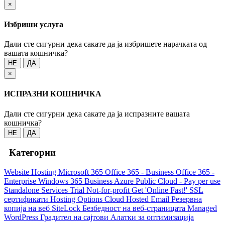
×
Избриши услуга
Дали сте сигурни дека сакате да ја избришете нарачката од
вашата кошничка?
НЕ
ДА
×
ИСПРАЗНИ КОШНИЧКА
Дали сте сигурни дека сакате да ја испразните вашата
кошничка?
НЕ
ДА
Категории
Website Hosting
Microsoft 365
Office 365 - Business
Office 365 -
Enterprise
Windows 365 Business
Azure Public Cloud - Pay per use
Standalone Services
Trial
Not-for-profit
Get 'Online Fast!'
SSL
сертификати
Hosting Options
Cloud Hosted Email
Резервна
копија на веб
SiteLock
Безбедност на веб-страницата
Managed
WordPress
Градител на сајтови
Алатки за оптимизација