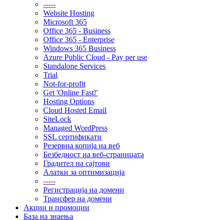
-----
Website Hosting
Microsoft 365
Office 365 - Business
Office 365 - Enterprise
Windows 365 Business
Azure Public Cloud - Pay per use
Standalone Services
Trial
Not-for-profit
Get 'Online Fast!'
Hosting Options
Cloud Hosted Email
SiteLock
Managed WordPress
SSL сертификати
Резервна копија на веб
Безбедност на веб-страницата
Градител на сајтови
Алатки за оптимизација
-----
Регистрација на домени
Трансфер на домени
Акции и промоции
База на знаења