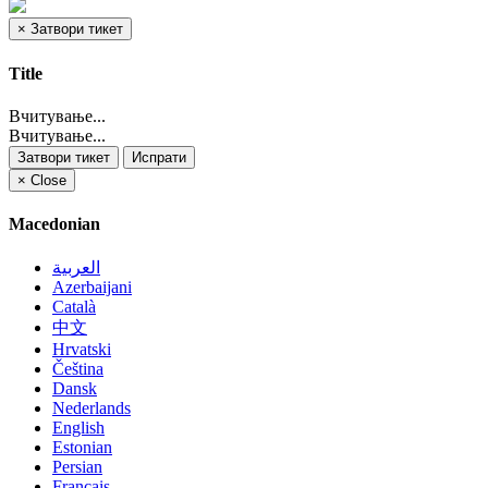
×
Затвори тикет
Title
Вчитување...
Вчитување...
Затвори тикет
Испрати
×
Close
Macedonian
العربية
Azerbaijani
Català
中文
Hrvatski
Čeština
Dansk
Nederlands
English
Estonian
Persian
Français