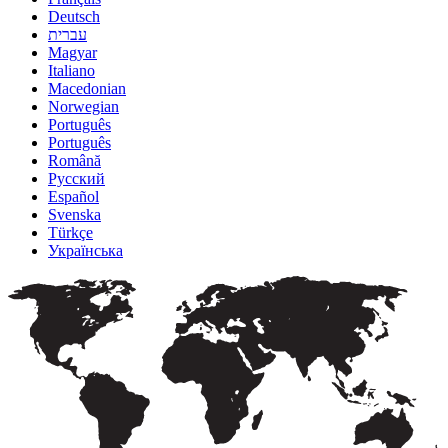
Deutsch
עברית
Magyar
Italiano
Macedonian
Norwegian
Português
Português
Română
Русский
Español
Svenska
Türkçe
Українська