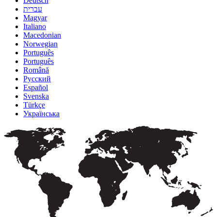
Deutsch
עברית
Magyar
Italiano
Macedonian
Norwegian
Português
Português
Română
Русский
Español
Svenska
Türkçe
Українська