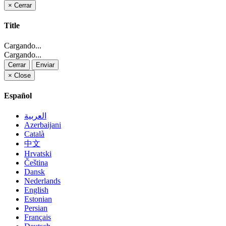
×
Cerrar
Title
Cargando...
Cargando...
Cerrar
Enviar
×
Close
Español
العربية
Azerbaijani
Català
中文
Hrvatski
Čeština
Dansk
Nederlands
English
Estonian
Persian
Français