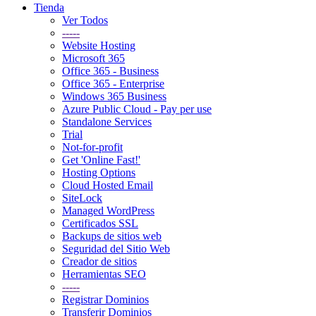
Tienda
Ver Todos
-----
Website Hosting
Microsoft 365
Office 365 - Business
Office 365 - Enterprise
Windows 365 Business
Azure Public Cloud - Pay per use
Standalone Services
Trial
Not-for-profit
Get 'Online Fast!'
Hosting Options
Cloud Hosted Email
SiteLock
Managed WordPress
Certificados SSL
Backups de sitios web
Seguridad del Sitio Web
Creador de sitios
Herramientas SEO
-----
Registrar Dominios
Transferir Dominios