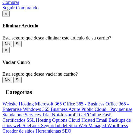
Comprar
Seguir Comprando
×
Eliminar Artículo
Esta seguro que desea eliminar este artículo de su carrito?
No
Si
×
Vaciar Carro
Esta seguro que desea vaciar su carrito?
No
Si
Categorías
Website Hosting
Microsoft 365
Office 365 - Business
Office 365 -
Enterprise
Windows 365 Business
Azure Public Cloud - Pay per use
Standalone Services
Trial
Not-for-profit
Get 'Online Fast!'
Certificados SSL
Hosting Options
Cloud Hosted Email
Backups de
sitios web
SiteLock
Seguridad del Sitio Web
Managed WordPress
Creador de sitios
Herramientas SEO