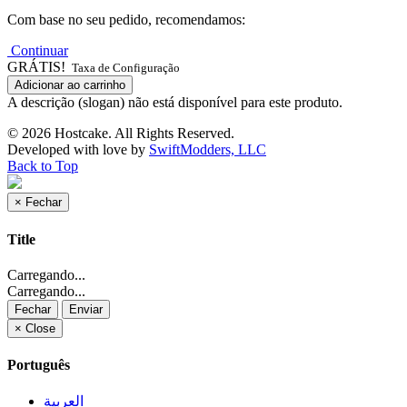
Com base no seu pedido, recomendamos:
Continuar
GRÁTIS!
Taxa de Configuração
Adicionar ao carrinho
A descrição (slogan) não está disponível para este produto.
© 2026 Hostcake. All Rights Reserved.
Developed with
love
by
SwiftModders, LLC
Back to Top
×
Fechar
Title
Carregando...
Carregando...
Fechar
Enviar
×
Close
Português
العربية