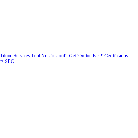
dalone Services
Trial
Not-for-profit
Get 'Online Fast!'
Certificados
nta SEO