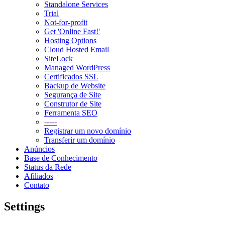
Standalone Services
Trial
Not-for-profit
Get 'Online Fast!'
Hosting Options
Cloud Hosted Email
SiteLock
Managed WordPress
Certificados SSL
Backup de Website
Segurança de Site
Construtor de Site
Ferramenta SEO
-----
Registrar um novo domínio
Transferir um domínio
Anúncios
Base de Conhecimento
Status da Rede
Afiliados
Contato
Settings