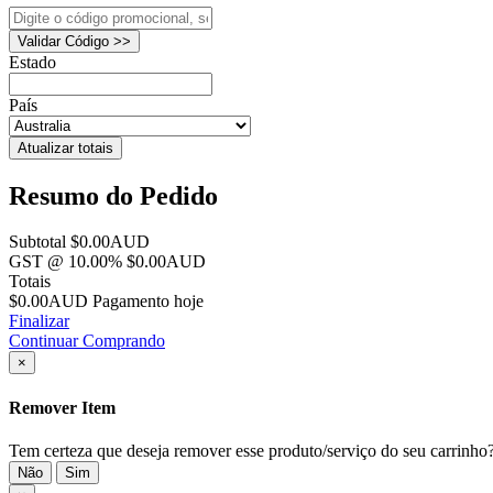
Validar Código >>
Estado
País
Atualizar totais
Resumo do Pedido
Subtotal
$0.00AUD
GST @ 10.00%
$0.00AUD
Totais
$0.00AUD
Pagamento hoje
Finalizar
Continuar Comprando
×
Remover Item
Tem certeza que deseja remover esse produto/serviço do seu carrinho
Não
Sim