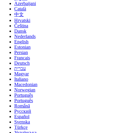
Azerbaijani
Català
中文
Hrvatski
Čeština
Dansk
Nederlands
English
Estonian
Persian
Français
Deutsch
עברית
Magyar
Italiano
Macedonian
Norwegian
Português
Português
Română
Русский
Español
Svenska
Türkçe
Українська