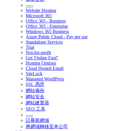
-----
Website Hosting
Microsoft 365
Office 365 - Business
Office 365 - Enterprise
Windows 365 Business
Azure Public Cloud - Pay per use
Standalone Services
Trial
Not-for-profit
Get 'Online Fast!'
Hosting Options
Cloud Hosted Email
SiteLock
Managed WordPress
SSL 憑證
網站備份
網站安全
網站建置器
SEO 工具
-----
註冊新網域
將網域轉移至本公司