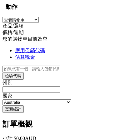
動作
產品/選項
價格/週期
您的購物車目前為空
應用促銷代碼
估算稅金
檢驗代碼
州別
國家
更新總計
訂單概觀
小計
$0.00AUD