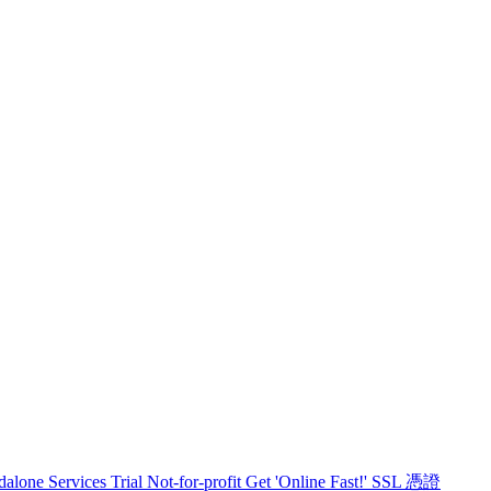
dalone Services
Trial
Not-for-profit
Get 'Online Fast!'
SSL 憑證